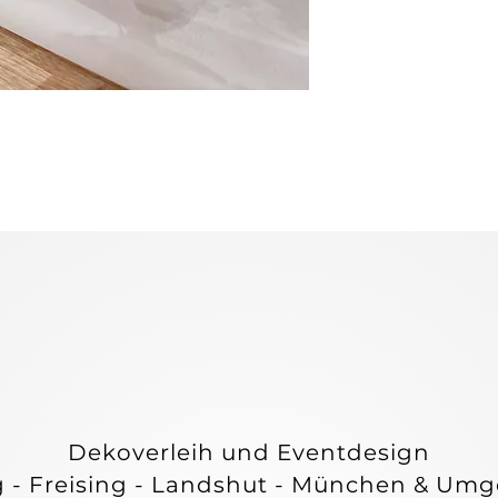
E & C
E & C
Dekoverleih und Eventdesign
g - Freising - Landshut - München & Um