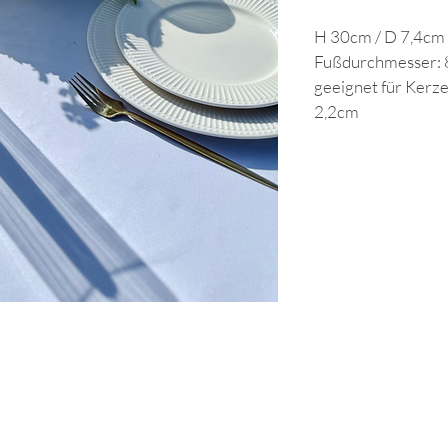
H 30cm / D 7,4cm
Fußdurchmesser: 
geeignet für Kerz
2,2cm