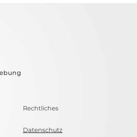
ELEB
ELEB
gebung
Rechtliches
Datenschutz