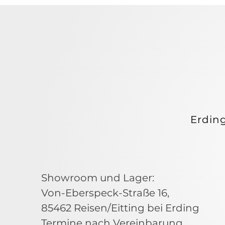
ORAT
ORAT
Erdin
Showroom und Lager:
Von-Eberspeck-Straße 16,
85462 Reisen/Eitting bei Erding
Termine nach Vereinbarung