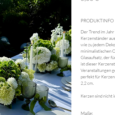
PRODUKTINFO
Der Trend im Jah
Kerzenständer aus 
wie zu jedem Dekok
minimalistischen 
Glasaufsatz, der f
ist dieser Kerzens
Veranstaltungen g
perfekt für Kerze
2,2 cm.
Kerzen sind nicht 
Maße: