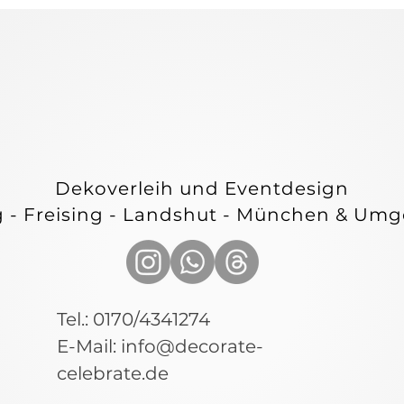
E & C
E & C
Dekoverleih und Eventdesign
g - Freising - Landshut - München & Um
Tel.: 0170/4341274
E-Mail:
info@decorate-
celebrate.de