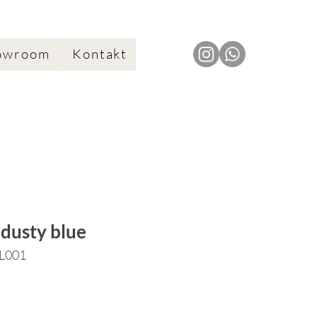
owroom
Kontakt
 dusty blue
TL001