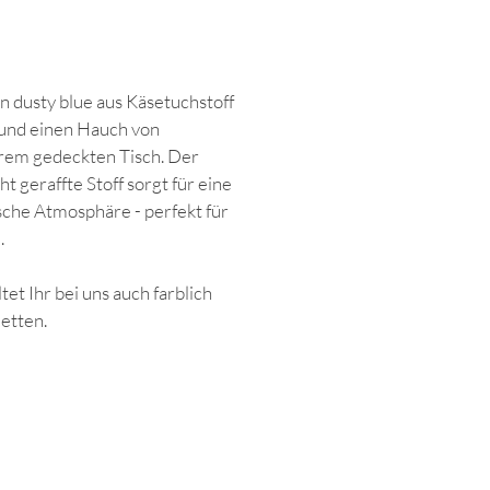
in dusty blue aus Käsetuchstoff
l und einen Hauch von
urem gedeckten Tisch. Der
ht geraffte Stoff sorgt für eine
che Atmosphäre - perfekt für
.
et Ihr bei uns auch farblich
etten.