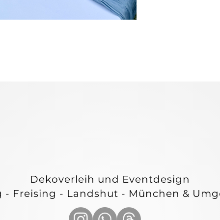
E & C
E & C
Dekoverleih und Eventdesign
g - Freising - Landshut - München & Um