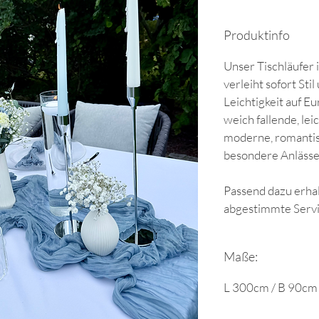
Produktinfo
Unser Tischläufer 
verleiht sofort Sti
Leichtigkeit auf E
weich fallende, leic
moderne, romantis
besondere Anlässe
Passend dazu erhalt
abgestimmte Servi
Maße:
L 300cm / B 90cm