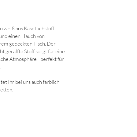
in weiß aus Käsetuchstoff
l und einen Hauch von
urem gedeckten Tisch. Der
ht geraffte Stoff sorgt für eine
che Atmosphäre - perfekt für
.
et Ihr bei uns auch farblich
etten.