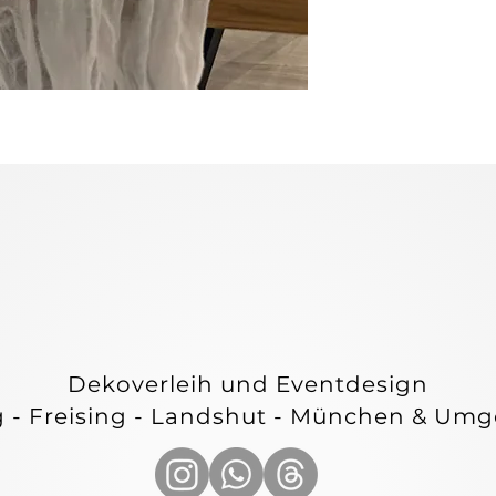
E & C
E & C
Dekoverleih und Eventdesign
g - Freising - Landshut - München & Um