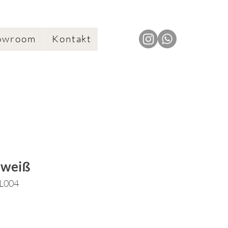
owroom
Kontakt
 weiß
TL004