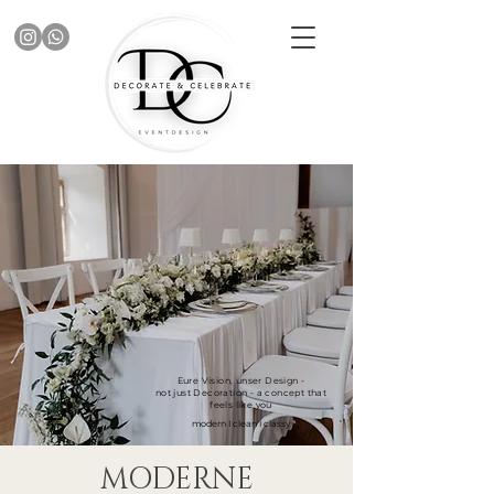
Eure Vision, unser Design -
not just Decoration - a concept that
feels like you
modern I clean I classy
MODERNE