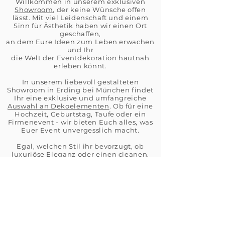
W​illkommen in unserem exklusiven
Showroom
, der keine Wünsche offen
lässt. Mit viel Leidenschaft und einem
Sinn für Ästhetik haben wir einen Ort
geschaffen,
an dem Eure Ideen zum Leben erwachen
und Ihr
die Welt der Eventdekoration hautnah
erleben könnt.
In unserem liebevoll gestalteten
Showroom in Erding bei München findet
Ihr eine exklusive und umfangreiche
Auswahl an Dekoelementen
. Ob für eine
Hochzeit, Geburtstag, Taufe oder ein
Firmenevent - wir bieten Euch alles, was
Euer Event unvergesslich macht.
Egal, welchen Stil ihr bevorzugt, ob
luxuriöse Eleganz oder einen cleanen,
stilvollen und modernen Look -
bei uns findet ihr alles, um Eure
Veranstaltung perfekt in Szene zu setzen.
Lasst Euch von unserer großen Auswahl
an wunderschönen
Platztellern
, edlem
Besteck, stillvollen Gläsern, eleganten
Vasen und Kerzenständern
, sowie
passender
Tischwäsche
und
weiteren