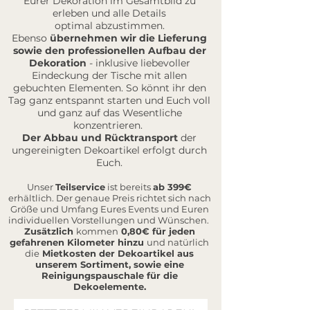
Eurer Dekoration im Gesamtbild zu
erleben und alle Details
optimal abzustimmen.
Ebenso
übernehmen wir die Lieferung
sowie den professionellen Aufbau der
Dekoration
- inklusive liebevoller
Eindeckung der Tische mit allen
gebuchten Elementen. So könnt ihr den
Tag ganz entspannt starten und Euch voll
und ganz auf das Wesentliche
konzentrieren.
Der Abbau und Rücktransport
der
ungereinigten Dekoartikel erfolgt durch
Euch.
Unser
Teilservice
ist bereits
ab 399€
erhältlich. Der genaue Preis richtet sich nach
Größe und Umfang Eures Events und Euren
individuellen Vorstellungen und Wünschen.
Zusätzlich
kommen
0,80€ für jeden
gefahrenen Kilometer hinzu
und natürlich
die
Mietkosten der Dekoartikel aus
unserem Sortiment, sowie eine
Reinigungspauschale für die
Dekoelemente.