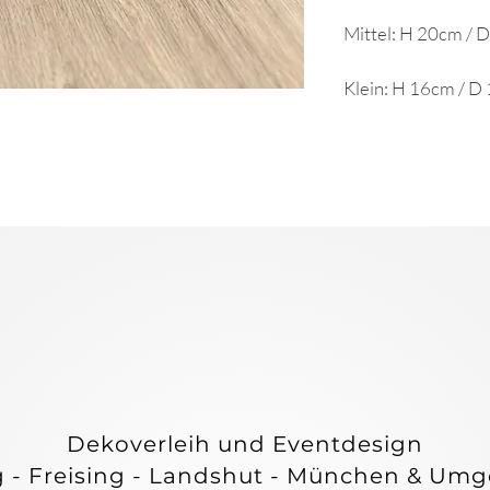
Mittel: H 20cm / 
Klein: H 16cm / D
E & C
E & C
Dekoverleih und Eventdesign
g - Freising - Landshut - München & Um