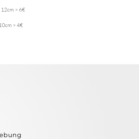
D 12cm > 6€
 10cm > 4€
ELEB
ELEB
gebung