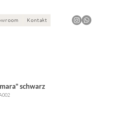
owroom
Kontakt
amara" schwarz
LA002