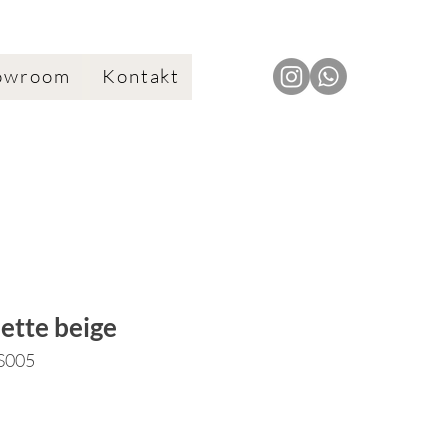
owroom
Kontakt
ette beige
SS005