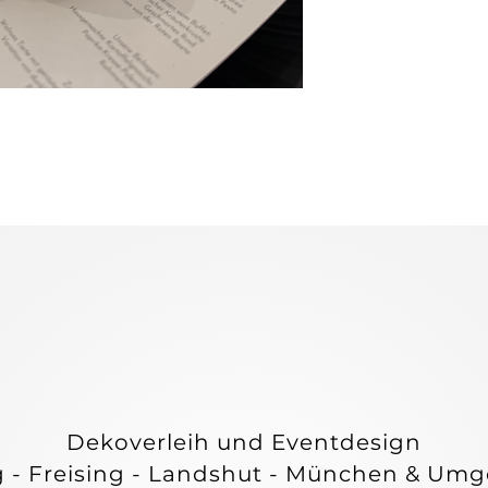
E & C
E & C
Dekoverleih und Eventdesign
g - Freising - Landshut - München & Um