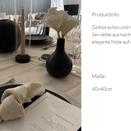
Produktinfo
Zeitlos schön und 
Serviette aus hoc
elegante Note auf 
Maße:
40x40cm