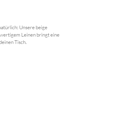
natürlich: Unsere beige
hwertigem Leinen bringt eine
deinen Tisch.