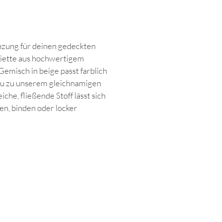
nzung für deinen gedeckten
viette aus hochwertigem
emisch in beige passt farblich
nau zu unserem gleichnamigen
iche, fließende Stoff lässt sich
n, binden oder locker