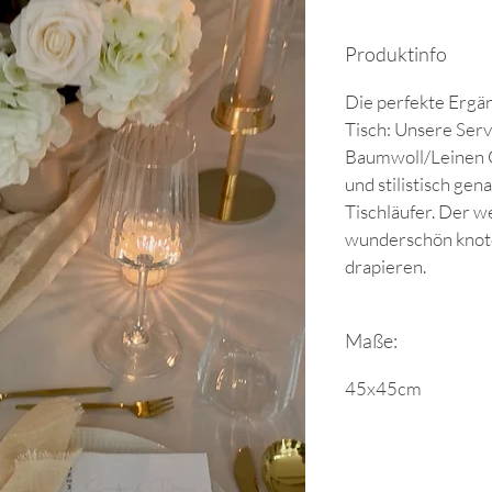
Produktinfo
Die perfekte Ergä
Tisch: Unsere Ser
Baumwoll/Leinen G
und stilistisch ge
Tischläufer. Der we
wunderschön knote
drapieren.
Maße:
45x45cm