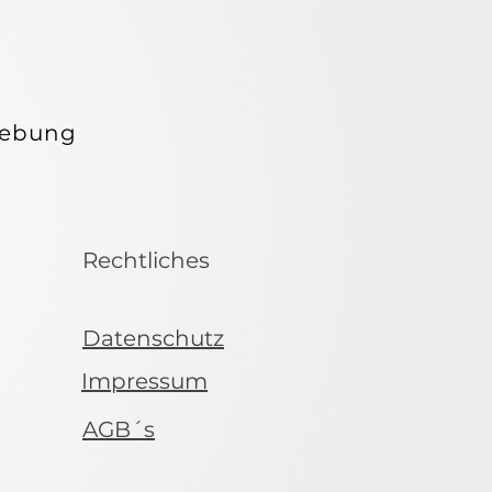
ELEB
ELEB
gebung
Rechtliches
Datenschutz
Impressum
AGB´s