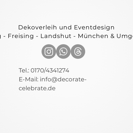
E & C
E & C
Dekoverleih und Eventdesign
g - Freising - Landshut - München & Um
Tel.: 0170/4341274
E-Mail:
info@decorate-
celebrate.de