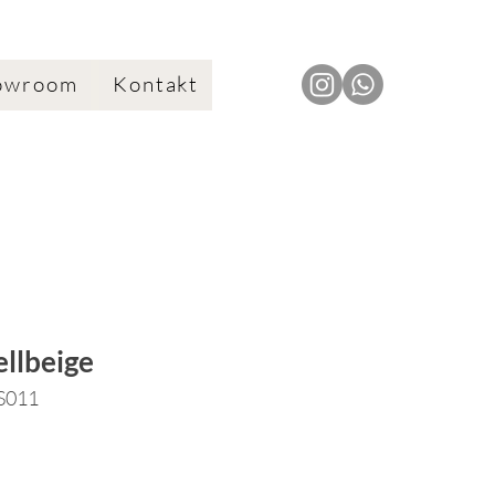
owroom
Kontakt
ellbeige
SS011