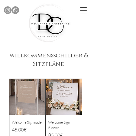
willkommensschilder &
Sitzpläne
Welcome Sign nude
Welcome Sign
Flower
Price
45,00€
Price
85,00€