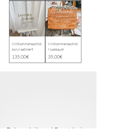
Willkommensschild
Willkommensschild
Acryl satiniert
Nussbaum
Price
Price
135,00€
35,00€
 & C
 & C
Dekoverleih und Eventdesign